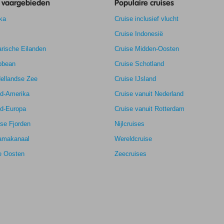
e vaargebieden
Populaire cruises
ka
Cruise inclusief vlucht
Cruise Indonesië
rische Eilanden
Cruise Midden-Oosten
bbean
Cruise Schotland
ellandse Zee
Cruise IJsland
rd-Amerika
Cruise vanuit Nederland
rd-Europa
Cruise vanuit Rotterdam
se Fjorden
Nijlcruises
amakanaal
Wereldcruise
e Oosten
Zeecruises