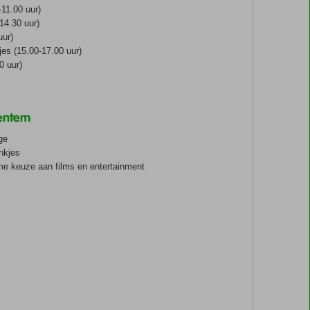
-11.00 uur)
14.30 uur)
uur)
jes (15.00-17.00 uur)
0 uur)
e
ventem
ge
nkjes
e keuze aan films en entertainment