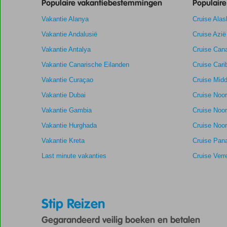
Populaire vakantiebestemmingen
48
Populair
maanden
Vakantie Alanya
Cruise Alas
worden
niet
Vakantie Andalusië
Cruise Azië
meer
Vakantie Antalya
Cruise Cana
weergegeven
om
Vakantie Canarische Eilanden
Cruise Cari
de
Vakantie Curaçao
Cruise Midd
relevantie
van
Vakantie Dubai
Cruise Noo
de
Vakantie Gambia
Cruise Noo
getoonde
scores
Vakantie Hurghada
Cruise Noor
te
Vakantie Kreta
Cruise Pan
garanderen.
Last minute vakanties
Cruise Verr
Stip Reizen
Gegarandeerd veilig boeken en betalen