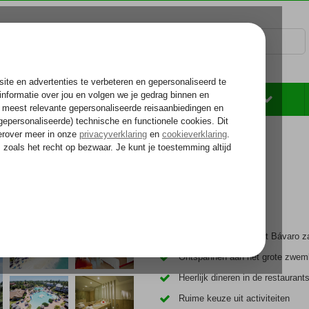
Rondreizen
Zonvakantie
Voelt als thuiskomen...
na Blanca
Direct gelegen aan het Bávaro z
Ontspannen aan het grote zwe
Heerlijk dineren in de restaurant
Ruime keuze uit activiteiten