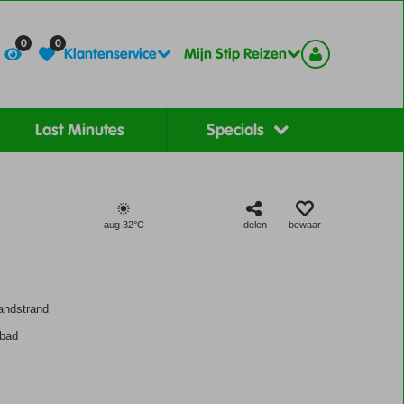
Contact
Registreer
0
0
Klantenservice
Mijn Stip Reizen
Last Minutes
Specials
aug 32°
C
delen
bewaar
andstrand
mbad
s