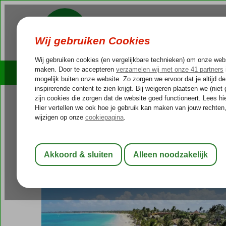
Cruises
Outlet Deals
Dominicaanse Republiek
Home
Punta Cana
Bavaro
VIK Hotel Are
VIK Hotel Arena Blanca
All Inclusive
-
Hotel