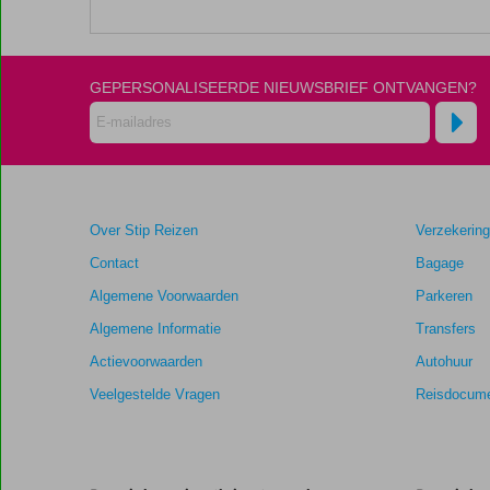
De
scores
zijn
GEPERSONALISEERDE NIEUWSBRIEF ONTVANGEN?
door
onze
klanten
gegeven
na
hun
verblijf
Over Stip Reizen
Verzekerin
in
VIK
Contact
Bagage
Hotel
Algemene Voorwaarden
Parkeren
Arena
Blanca
Algemene Informatie
Transfers
Actievoorwaarden
Autohuur
Scores
Veelgestelde Vragen
Reisdocume
die
ouder
zijn
dan