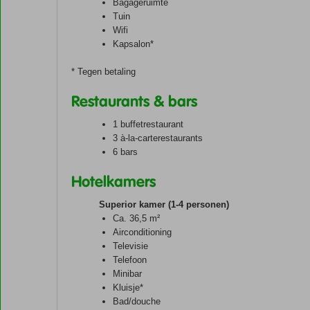
Bagageruimte
Tuin
Wifi
Kapsalon*
* Tegen betaling
Restaurants & bars
1 buffetrestaurant
3 à-la-carterestaurants
6 bars
Hotelkamers
Superior kamer (1-4 personen)
Ca. 36,5 m²
Airconditioning
Televisie
Telefoon
Minibar
Kluisje*
Bad/douche