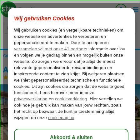
Voelt als thuiskomen...
Griekenland
Home
Zakynthos
Kalamaki
Aeolos Boutique Resort
Aeolos Boutique Resort
Logies en ontbijt
-
Hotel