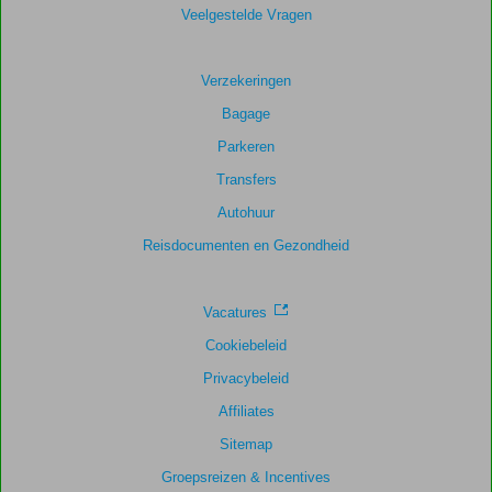
score
Veelgestelde Vragen
Gebaseerd
op:
Verzekeringen
48
Bagage
beoordelingen
Parkeren
Transfers
Scoreverdeling
Autohuur
Algemene indruk
9,4
Eten
9,0
Ligging
8,6
Kamers
8,9
Reisdocumenten en Gezondheid
Service
9,4
Kindvriendelijk
8,4
Prijs/kwaliteit
8,9
Wifi kwaliteit
9,1
Vacatures
Cookiebeleid
Privacybeleid
Affiliates
Sitemap
Groepsreizen & Incentives