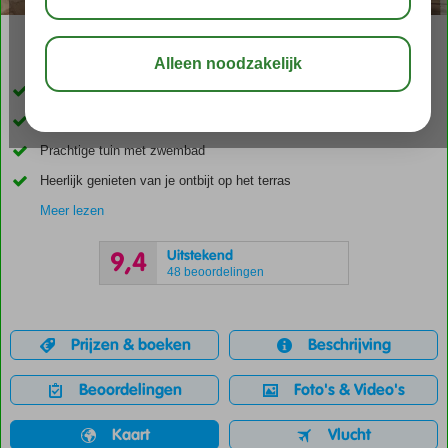
03:05
aug 31°
C
delen
bewaar
Vlak bij het centrum van Kalamaki en zandstrand
Kleinschalig boutique hotel
Prachtige tuin met zwembad
Heerlijk genieten van je ontbijt op het terras
Meer lezen
Uitstekend
9,4
48 beoordelingen
Prijzen & boeken
Beschrijving
Beoordelingen
Foto's & Video's
Kaart
Vlucht