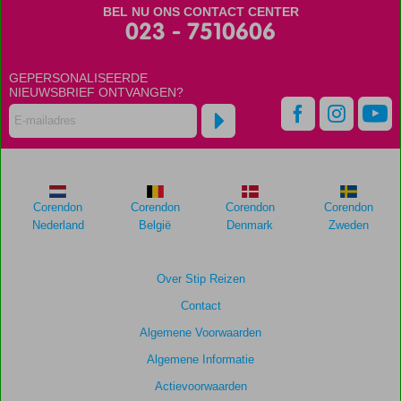
Scores
BEL NU ONS CONTACT CENTER
die
023 - 7510606
ouder
zijn
GEPERSONALISEERDE
dan
NIEUWSBRIEF ONTVANGEN?
48
maanden
worden
niet
meer
weergegeven
om
Corendon
Corendon
Corendon
Corendon
de
Nederland
België
Denmark
Zweden
relevantie
van
de
Over Stip Reizen
getoonde
Contact
scores
te
Algemene Voorwaarden
garanderen.
Algemene Informatie
Actievoorwaarden
Totale