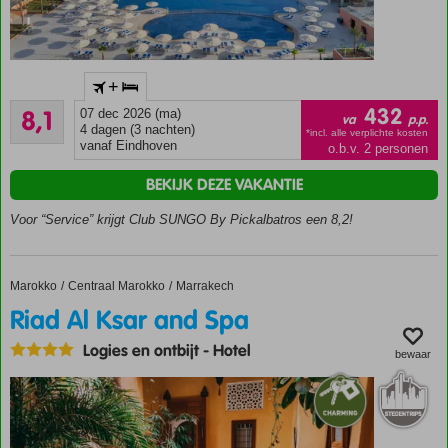
Gloednieuw
+
hotel!
Zeer goed
432
8,1
07 dec 2026 (ma)
Rustige
va
p.p.
15
4 dagen (3 nachten)
ligging met
*incl. alle verplichte kosten
beoordelingen
vanaf Eindhoven
o.b.v. 2 personen
uitzicht op
het
BEKIJK DEZE VAKANTIE
Atlasgebergte
Voor “Service” krijgt Club SUNGO By Pickalbatros een 8,2!
Maar liefst
14
zwembaden
en aquapark
Marokko
Riad Al Ksar and Spa
Home
Centraal Marokko
Marrakech
voor
Riad Al Ksar and Spa
volwassenen
en kinderen
Logies en ontbijt
-
Hotel
bewaar
All
Inclusive
genieten
zonder
zorgen