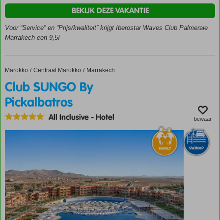
15
BEKIJK DEZE VAKANTIE
minuten
van
Voor “Service” en “Prijs/kwaliteit” krijgt Iberostar Waves Club Palmeraie
Marrakech
Marrakech een 9,5!
Sport en
entertainment
voor iedereen
Marokko
Club SUNGO By Pickalbatros
Home
Centraal Marokko
Marrakech
Spa met
Club SUNGO By
hamam
Pickalbatros
en
massages
All Inclusive
-
Hotel
bewaar
All
Inclusive
genieten
met
foodtruck
en
restaurants