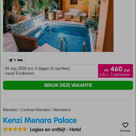
+
460
04 sep 2026 (vr)
4 dagen (3 nachten)
va
p.p.
vanaf Eindhoven
o.b.v. 2 personen
BEKIJK DEZE VAKANTIE
Marokko
Kenzi Menara Palace
Home
Centraal Marokko
Marrakech
Kenzi Menara Palace
Logies en ontbijt
-
Hotel
bewaar