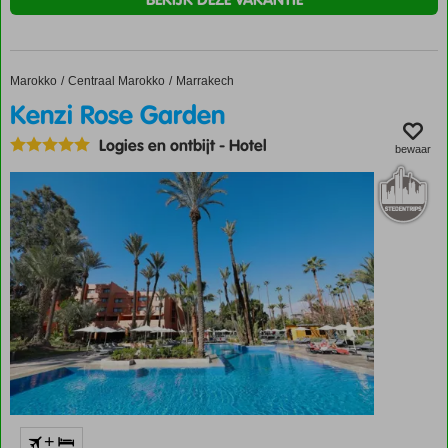
Marokko
Kenzi Rose Garden
Home
Centraal Marokko
Marrakech
Kenzi Rose Garden
Logies en ontbijt
-
Hotel
bewaar
+