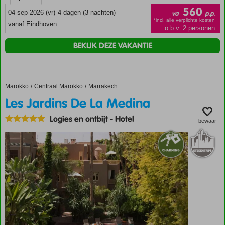
560
04 sep 2026 (vr)
4 dagen (3 nachten)
va
p.p.
*incl. alle verplichte kosten
vanaf Eindhoven
o.b.v. 2 personen
BEKIJK DEZE VAKANTIE
Marokko
Les Jardins De La Medina
Home
Centraal Marokko
Marrakech
Les Jardins De La Medina
Logies en ontbijt
-
Hotel
bewaar