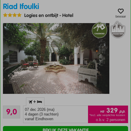
Riad Ifoulki
Logies en ontbijt
-
Hotel
bewaar
Kleinschalig
+
hotel
Uitstekend
329
9,0
07 dec 2026 (ma)
Op
va
p.p.
3
4 dagen (3 nachten)
loopafstand
*incl. alle verplichte kosten
beoordelingen
vanaf Eindhoven
o.b.v. 2 personen
van
Marrakech
BEKIJK DEZE VAKANTIE