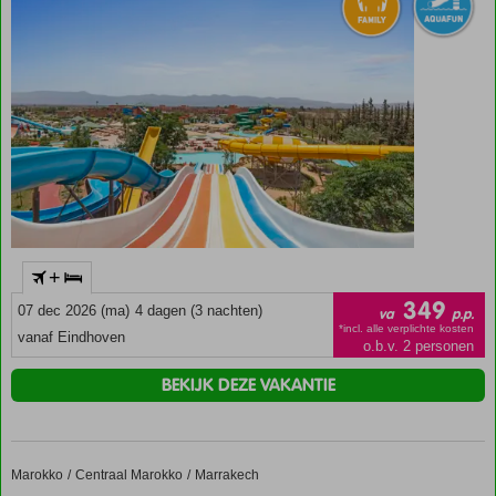
mogelijk
+
349
07 dec 2026 (ma)
4 dagen (3 nachten)
va
p.p.
*incl. alle verplichte kosten
vanaf Eindhoven
o.b.v. 2 personen
BEKIJK DEZE VAKANTIE
Marokko
Iberostar Waves Club Palmeraie Marrakech
Home
Centraal Marokko
Marrakech