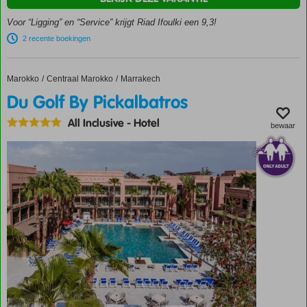
In de
Voor “Ligging” en “Service” krijgt Riad Ifoulki een 9,3!
patio een
klein
2 recente boekingen
zwembad
Kamers in
Marokko
Du Golf By Pickalbatros
Home
Centraal Marokko
Marrakech
Marokkaanse
sfeer
Du Golf By Pickalbatros
Halfpension
All Inclusive
-
Hotel
en
bewaar
Volpension
ook
mogelijk