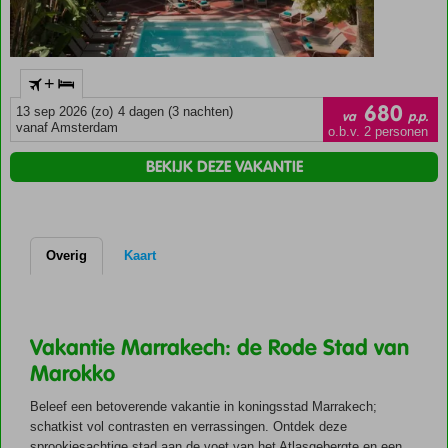
+
680
13 sep 2026 (zo)
4 dagen (3 nachten)
va
p.p.
vanaf Amsterdam
o.b.v. 2 personen
BEKIJK DEZE VAKANTIE
Overig
Kaart
Vakantie Marrakech: de Rode Stad van
Marokko
Beleef een betoverende vakantie in koningsstad Marrakech;
schatkist vol contrasten en verrassingen. Ontdek deze
sprookjesachtige stad aan de voet van het Atlasgebergte en een