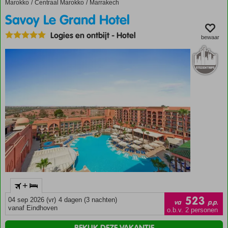
Marokko
Savoy Le Grand Hotel
Home
Centraal Marokko
Marrakech
Savoy Le Grand Hotel
Logies en ontbijt
-
Hotel
bewaar
+
523
04 sep 2026 (vr)
4 dagen (3 nachten)
va
p.p.
vanaf Eindhoven
o.b.v. 2 personen
BEKIJK DEZE VAKANTIE