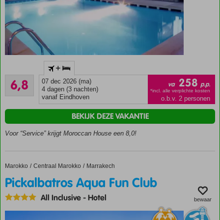
zwembad
of
golfbaan
Gratis
shuttleservice
naar
In
+
Marrakech
traditionele
Ruim voldoende
riad stijl
Ontspannen
258
6,8
07 dec 2026 (ma)
va
p.p.
4
4 dagen (3 nachten)
op een
Het
*incl. alle verplichte kosten
beoordelingen
vanaf Eindhoven
o.b.v. 2 personen
ligbed aan
Djemaa El
het
Fna plein
BEKIJK DEZE VAKANTIE
zwembad
op 30 min.
loopafstand
Voor “Service” krijgt Moroccan House een 8,0!
Neem
een duik
in het
Marokko
Pickalbatros Aqua Fun Club
Home
Centraal Marokko
Marrakech
zwembad
Pickalbatros Aqua Fun Club
Ontbijt,
Half- of
All Inclusive
-
Hotel
bewaar
Volpension
ook