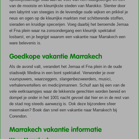
van de mooiste en kleurrijkste steden van Marokko. Slenter door
een labyrint van steegjes in de levendige oude wijken en prikkel je
neus en ogen op de kleurrijke markten met schitterende stoffen,
sieraden en kruidige specerijen. Voeg daarbij het beroemde Jemaa
el Fna plein waar na zonsondergang een kleurrijk spektakel
losbarst, en je begrijpt waarom een vakantie naar Marrakech een
ware belevenis is.
Goedkope vakantie Marrakech
Als de avond valt, verandert het Jemaa el Fna plein in de oude
stadswijk Medina in een bont spektakel. Verwonder je over
vuurspuwers, waarzeggers, slangenbezweerders, musici,
verhalenvertellers en medicijnmannen. Schuif aan bij een van de
vele eetkraampjes waar de lekkerste gerechten worden bereid en
dompel je onder in het 1001 nacht gevoel dat hier en in de rest van
de stad nog steeds aanwezig is. Ook deze bijzondere sfeer
meemaken? Boek dan snel een vakantie naar Marrakech bij
Corendon.
Marrakech vakantie informatie