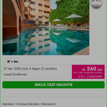
accommodatie wordt onder andere gelet op de ligging t.o.v.
eetgelegenheden en bezienswaardigheden.
+
260
07 dec 2026 (ma)
4 dagen (3 nachten)
va
p.p.
*incl. alle verplichte kosten
vanaf Eindhoven
o.b.v. 2 personen
BEKIJK DEZE VAKANTIE
Marokko
Riad Ifoulki
Home
Centraal Marokko
Marrakech