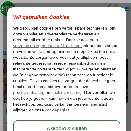
Voelt als thuiskomen...
Marokko
Home
Centraal Marokko
Marrakech
Marrakech
258
va
p.p.
o.b.v. 2 personen
Marrakech
Beleef een betoverende vakantie in koningsstad Marrakech; schatkist
vol contrasten en verrassingen. Ontdek deze sprookjesachtige stad