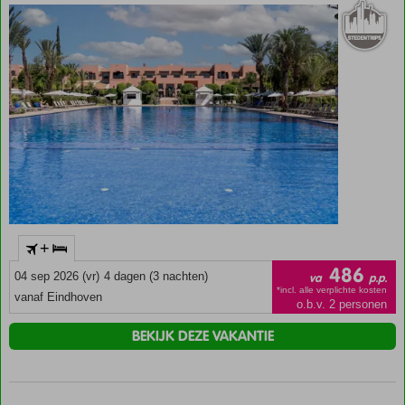
+
486
04 sep 2026 (vr)
4 dagen (3 nachten)
va
p.p.
*incl. alle verplichte kosten
vanaf Eindhoven
o.b.v. 2 personen
BEKIJK DEZE VAKANTIE