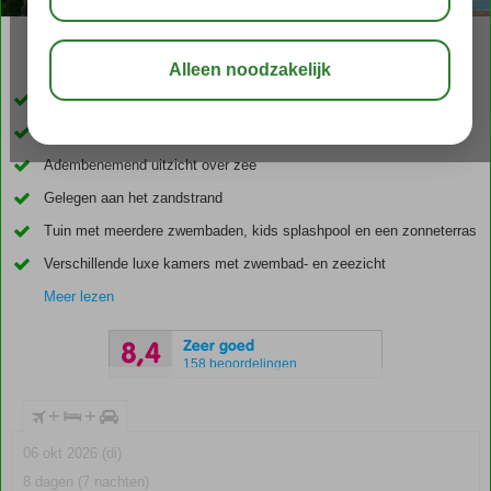
02:45
aug 29°
C
delen
bewaar
Inclusief huurauto
Met het hele gezin ultiem genieten op Ibiza
Adembenemend uitzicht over zee
Gelegen aan het zandstrand
Tuin met meerdere zwembaden, kids splashpool en een zonneterras
Verschillende luxe kamers met zwembad- en zeezicht
Meer lezen
Zeer goed
8,4
158 beoordelingen
+
+
06 okt 2026 (di)
8 dagen (7 nachten)