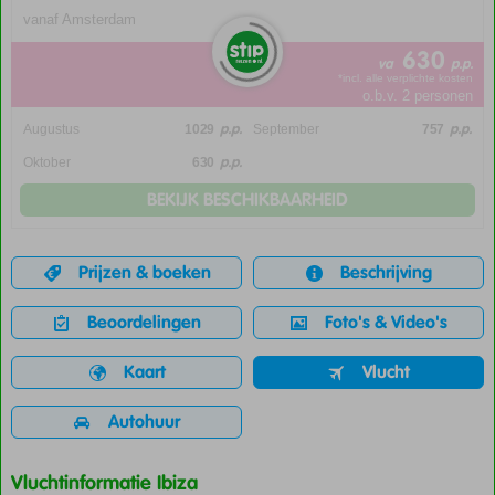
vanaf Amsterdam
630
va
p.p.
*incl. alle verplichte kosten
o.b.v. 2 personen
p.p.
p.p.
Augustus
1029
September
757
p.p.
Oktober
630
BEKIJK BESCHIKBAARHEID
Prijzen & boeken
Beschrijving
Beoordelingen
Foto's & Video's
Kaart
Vlucht
Autohuur
Vluchtinformatie Ibiza