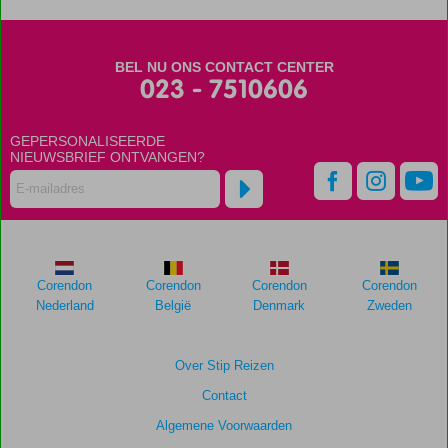
dan
48
maanden
BEL NU ONS CONTACT CENTER
worden
023 - 7510606
niet
meer
weergegeven
GEPERSONALISEERDE
om
NIEUWSBRIEF ONTVANGEN?
de
relevantie
van
de
getoonde
scores
Corendon
Corendon
Corendon
Corendon
te
Nederland
België
Denmark
Zweden
garanderen.
Totale
Over Stip Reizen
score
Contact
Gebaseerd
Algemene Voorwaarden
op: