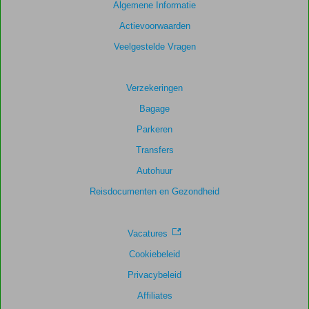
Algemene Informatie
158
beoordelingen
Actievoorwaarden
Veelgestelde Vragen
Scoreverdeling
Algemene indruk
8,4
Eten
7,7
Verzekeringen
Ligging
8,3
Kamers
7,9
Bagage
Service
8,5
Kindvriendelijk
8,5
Parkeren
Prijs/kwaliteit
8,2
Wifi kwaliteit
6,5
Transfers
Autohuur
Reisdocumenten en Gezondheid
Vacatures
Cookiebeleid
Privacybeleid
Affiliates