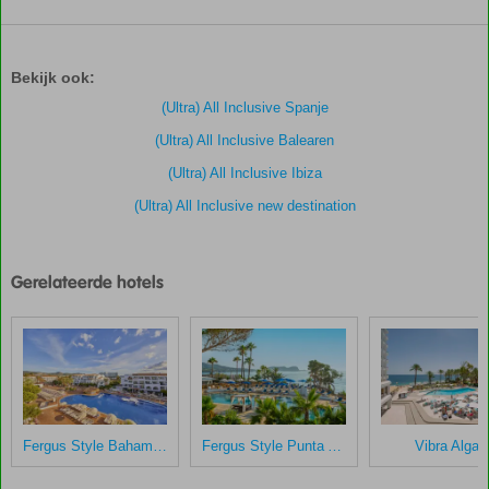
De
scores
zijn
Bekijk ook:
door
onze
(Ultra) All Inclusive Spanje
klanten
(Ultra) All Inclusive Balearen
gegeven
na
(Ultra) All Inclusive Ibiza
hun
(Ultra) All Inclusive new destination
verblijf
in
Fly
&
Gerelateerde hotels
Go
Invisa
Figueral
Resort
Scores
die
Fergus Style Bahamas
Fergus Style Punta Arabi
Vibra Algar
ouder
zijn