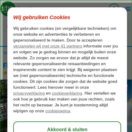
Voelt als thuiskomen...
Spanje
Home
Balearen
Ibiza
new destination
Fly & Go Invisa Figueral Resort
Fly & Go Invisa Figueral Resort
Halfpension Plus
-
Hotel